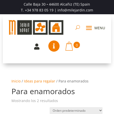
Calle Baja 30 • 44600 Alcañiz (TE) Spain
T.
+34 978 83 05 19
| info@milejardin.com
0


Inicio
/
Ideas para regalar
/
Para enamorados
Para enamorados
Mostrando los 2 resultados