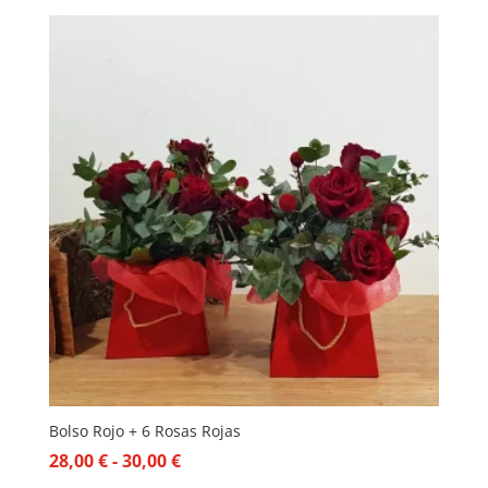
Bolso Rojo + 6 Rosas Rojas
Rango
28,00
€
-
30,00
€