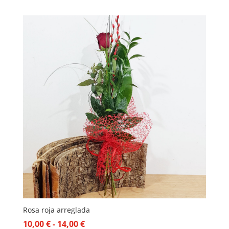
de
precios:
desde
28,00 €
hasta
30,00 €
Rosa roja arreglada
Rango
10,00
€
-
14,00
€