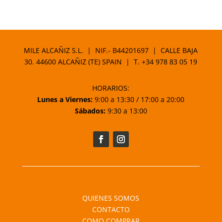
de
precios:
desde
10,00 €
MILE ALCAÑIZ S.L. | NIF.- B44201697 | CALLE BAJA
hasta
30. 44600 ALCAÑIZ (TE) SPAIN | T.
+34 978 83 05 19
14,00 €
HORARIOS:
Lunes a Viernes:
9:00 a 13:30 / 17:00 a 20:00
Sábados:
9:30 a 13:00
QUIENES SOMOS
CONTACTO
COMO COMPRAR