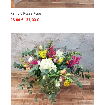
Ramo 6 Rosas Rojas
Rango
28,00
€
-
31,00
€
de
precios:
desde
28,00 €
hasta
31,00 €