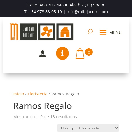
Calle Baja 30 • 44600 Alcañiz (TE) Spain
T.
+34 978 83 05 19
| info@milejardin.com
0


Inicio
/
Floristeria
/
Ramos Regalo
Ramos Regalo
Mostrando 1–9 de 13 resultados