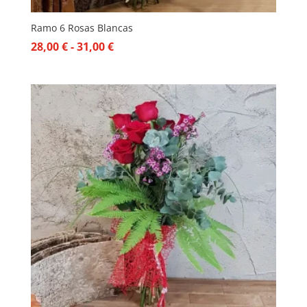
Ramo 6 Rosas Blancas
Rango
28,00
€
-
31,00
€
de
precios:
desde
28,00 €
hasta
31,00 €