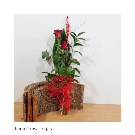
de
precios:
desde
50,00 €
hasta
53,00 €
Ramo 2 rosas rojas