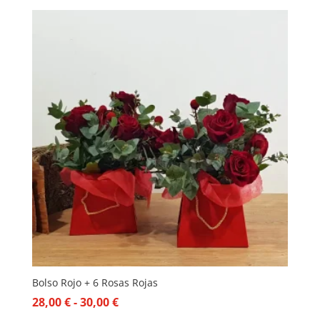
Bolso Rojo + 6 Rosas Rojas
Rango
28,00
€
-
30,00
€