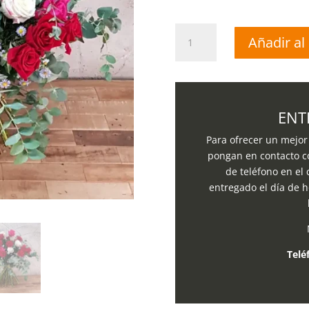
Ramo
Añadir al 
30
Rosas
Colores
cantidad
ENT
Para ofrecer un mejor 
pongan en contacto c
de teléfono en el
entregado el día de h
Telé