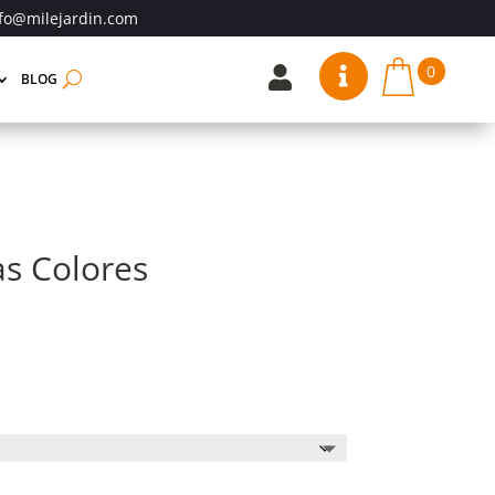
fo@milejardin.com
0


BLOG
s Colores