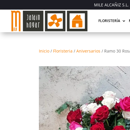
MILE ALCAÑIZ S.L. 
FLORISTERÍA
Inicio
/
Floristeria
/
Aniversarios
/
Ramo 30 Rosa