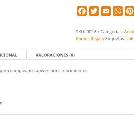
F
T
E
W
a
w
m
h
c
itt
ai
at
SKU:
RR16
Categorías:
Amor
e
er
l
s
Ramos Regalo
Etiquetas:
col
b
A
ICIONAL
VALORACIONES (0)
o
p
o
p
l,para cumpleaños,aniversarios ,nacimientos.
k
!!