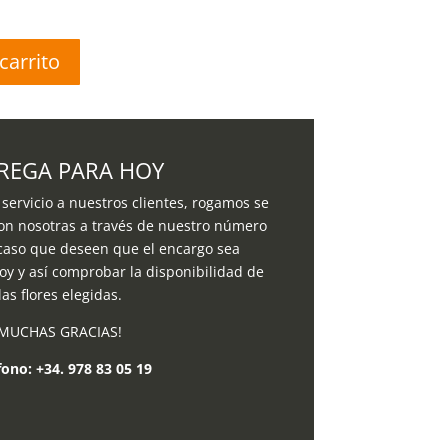
carrito
REGA PARA HOY
servicio a nuestros clientes, rogamos se
on nosotras a través de nuestro número
 caso que deseen que el encargo sea
oy y así comprobar la disponibilidad de
las flores elegidas.
MUCHAS GRACIAS!
fono:
+34. 978 83 05 19