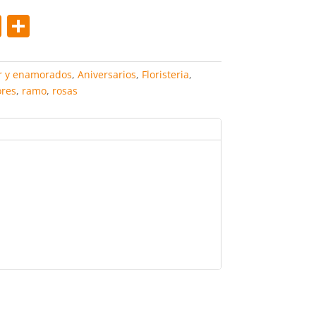
Pi
C
nt
o
er
m
 y enamorados
,
Aniversarios
,
Floristeria
,
e
p
ores
,
ramo
,
rosas
st
ar
tir