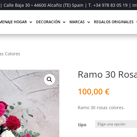
| Calle Baja 30 • 44600 Alcañiz (TE) Spain | T.
+34 978 83 05 19
| in
MENAJE HOGAR
DECORACIÓN
MARCAS
REGALOS ORIGINALES
s Colores
Ramo 30 Rosa
100,00
€
Ramo 30 rosas colores.
tipo