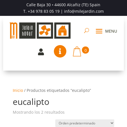
Calle Baja 30 • 44600 Alcañiz (TE) Spain
T.
+34 978 83 05 19
| info@milejardin.com
0


Inicio
/
Productos etiquetados “eucalipto”
eucalipto
Mostrando los 2 resultados