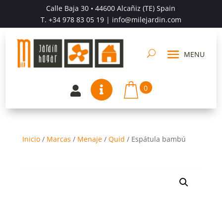
Calle Baja 30 • 44600 Alcañiz (TE) Spain
T.
+34 978 83 05 19
| info@milejardin.com
0


Inicio
/
Marcas
/
Menaje
/
Quid
/
Espátula bambú