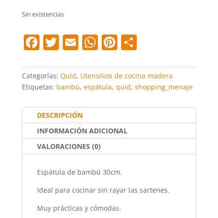
Sin existencias
F
T
E
W
Pi
C
a
w
m
h
nt
o
c
itt
ai
at
er
m
Categorías:
Quid
,
Utensilios de cocina madera
e
er
l
s
e
p
Etiquetas:
bambú
,
espátula
,
quid
,
shopping_menaje
b
A
st
ar
o
p
tir
DESCRIPCIÓN
o
p
INFORMACIÓN ADICIONAL
k
VALORACIONES (0)
Espátula de bambú 30cm.
Ideal para cocinar sin rayar las sartenes.
Muy prácticas y cómodas.