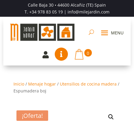
Calle Baja 30 • 44600 Alcañiz (TE) Spain
T.
+34 978 83 05 19
| info@milejardin.com
0


Inicio
/
Menaje hogar
/
Utensilios de cocina madera
/
Espumadera boj
¡Oferta!