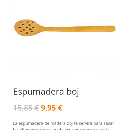
Espumadera boj
El
El
15,85
€
9,95
€
precio
precio
original
actual
La espumadera de madera boj te servirá para sacar
era:
es:
los alimentos de cocinado así como para quitar la