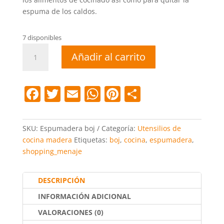
15,85 €.
9,95 €.
espuma de los caldos.
7 disponibles
Espumadera
Añadir al carrito
boj
cantidad
F
T
E
W
Pi
C
a
w
m
h
nt
o
c
itt
ai
at
er
m
SKU:
Espumadera boj
Categoría:
Utensilios de
e
er
l
s
e
p
cocina madera
Etiquetas:
boj
,
cocina
,
espumadera
,
shopping_menaje
b
A
st
ar
o
p
tir
DESCRIPCIÓN
o
p
INFORMACIÓN ADICIONAL
k
VALORACIONES (0)