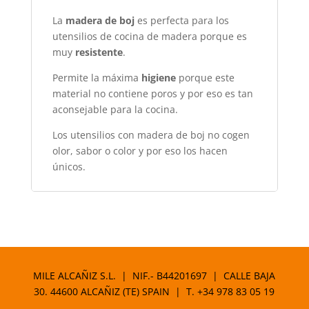
La
madera
de boj
es perfecta para los
utensilios de cocina de madera porque es
muy
resistente
.
Permite la máxima
higiene
porque este
material no contiene poros y por eso es tan
aconsejable para la cocina.
Los utensilios con madera de boj no cogen
olor, sabor o color y por eso los hacen
únicos.
MILE ALCAÑIZ S.L. | NIF.- B44201697 | CALLE BAJA
30. 44600 ALCAÑIZ (TE) SPAIN | T.
+34 978 83 05 19