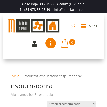
Calle Baja 30 • 44600 Alcañiz (TE) Spain
T.
+34 978 83 05 19
| info@milejardin.com
0


Inicio
/
Productos etiquetados “espumadera”
espumadera
Mostrando los 5 resultados