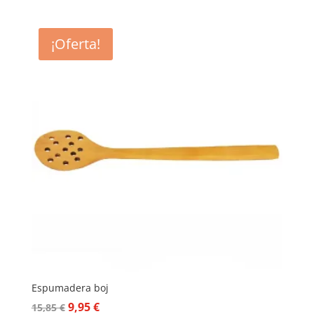
¡Oferta!
Espumadera boj
El
El
9,95
€
15,85
€