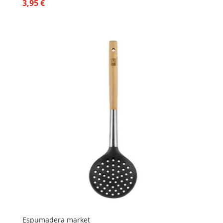
3,95
€
Espumadera market