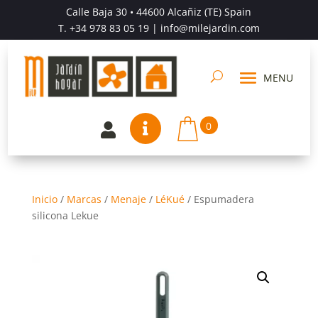
Calle Baja 30 • 44600 Alcañiz (TE) Spain
T.
+34 978 83 05 19
| info@milejardin.com
0


Inicio
/
Marcas
/
Menaje
/
LéKué
/
Espumadera
silicona Lekue