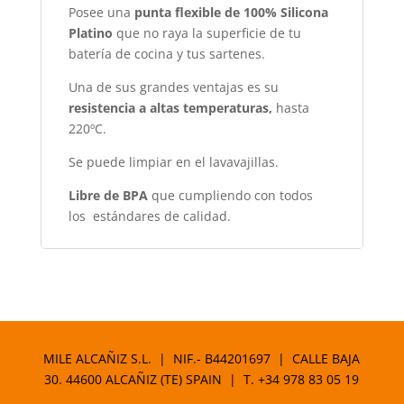
Posee una
punta flexible de 100% Silicona
Platino
que no raya la superficie de tu
batería de cocina y tus sartenes.
Una de sus grandes ventajas es su
resistencia a altas temperaturas,
hasta
220ºC.
Se puede limpiar en el lavavajillas.
Libre de BPA
que cumpliendo con todos
los estándares de calidad.
MILE ALCAÑIZ S.L. | NIF.- B44201697 | CALLE BAJA
30. 44600 ALCAÑIZ (TE) SPAIN | T.
+34 978 83 05 19