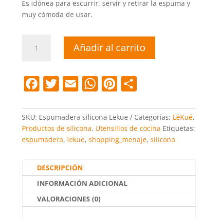
Es idónea para escurrir, servir y retirar la espuma y
muy cómoda de usar.
Espumadera
Añadir al carrito
silicona
Lekue
cantidad
F
T
E
W
Pi
C
a
w
m
h
nt
o
c
itt
ai
at
er
m
SKU:
Espumadera silicona Lekue
Categorías:
LéKué
,
e
er
l
s
e
p
Productos de silicona
,
Utensilios de cocina
Etiquetas:
espumadera
,
lekue
,
shopping_menaje
,
silicona
b
A
st
ar
o
p
tir
DESCRIPCIÓN
o
p
INFORMACIÓN ADICIONAL
k
VALORACIONES (0)