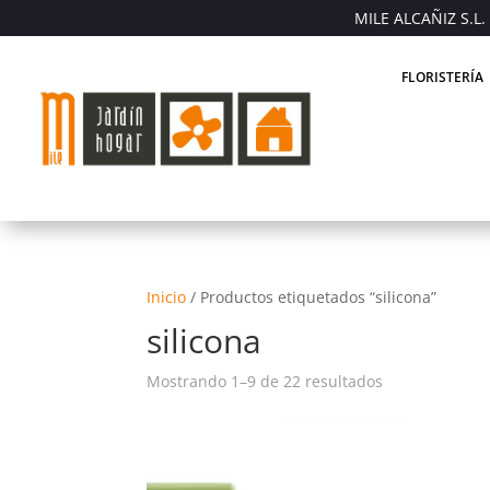
MILE ALCAÑIZ S.L. 
FLORISTERÍA
Inicio
/
Productos etiquetados “silicona”
silicona
Mostrando 1–9 de 22 resultados