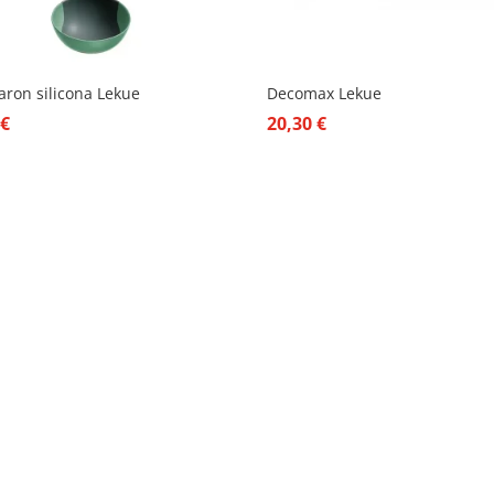
ron silicona Lekue
Decomax Lekue
0
€
20,30
€