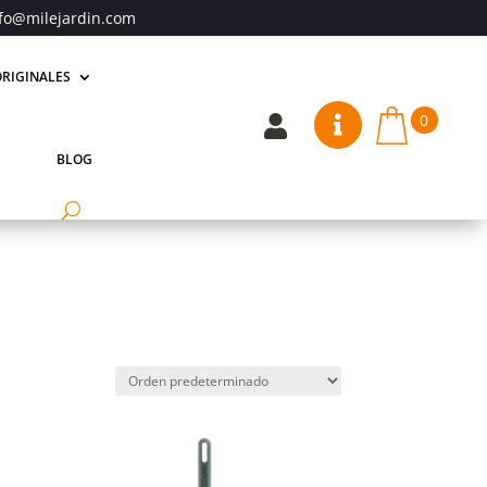
fo@milejardin.com
RIGINALES
0


BLOG