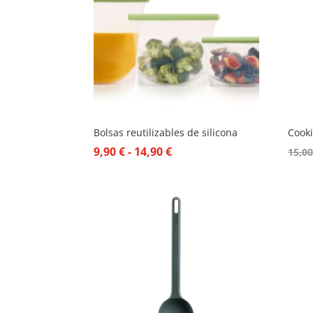
Bolsas reutilizables de silicona
Cook
Rango
9,90
€
-
14,90
€
15,0
de
precios:
desde
9,90 €
hasta
14,90 €