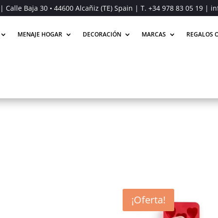
| Calle Baja 30 • 44600 Alcañiz (TE) Spain | T.
+34 978 83 05 19
| in
MENAJE HOGAR
DECORACIÓN
MARCAS
REGALOS O
¡Oferta!