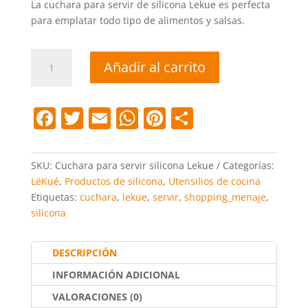
La cuchara para servir de silicona Lekue es perfecta
para emplatar todo tipo de alimentos y salsas.
Cuchara
Añadir al carrito
para
servir
silicona
F
T
E
W
Pi
C
Lekue
a
w
m
h
nt
o
cantidad
c
itt
ai
at
er
m
SKU:
Cuchara para servir silicona Lekue
Categorías:
e
er
l
s
e
p
LéKué
,
Productos de silicona
,
Utensilios de cocina
Etiquetas:
cuchara
,
lekue
,
servir
,
shopping_menaje
,
b
A
st
ar
silicona
o
p
tir
o
p
DESCRIPCIÓN
k
INFORMACIÓN ADICIONAL
VALORACIONES (0)