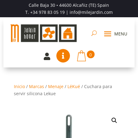
Calle Baja 30 • 44600 Alcañiz (TE) Spain
T.
+34 978 83 05 19
| info@milejardin.com
0


Inicio
/
Marcas
/
Menaje
/
LéKué
/
Cuchara para
servir silicona Lekue