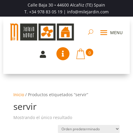
Calle Baja 30 • 44600 Alcañiz (TE) Spain
T.
+34 978 83 05 19
| info@milejardin.com
0


Inicio
/
Productos etiquetados “servir”
servir
Mostrando el único resultado