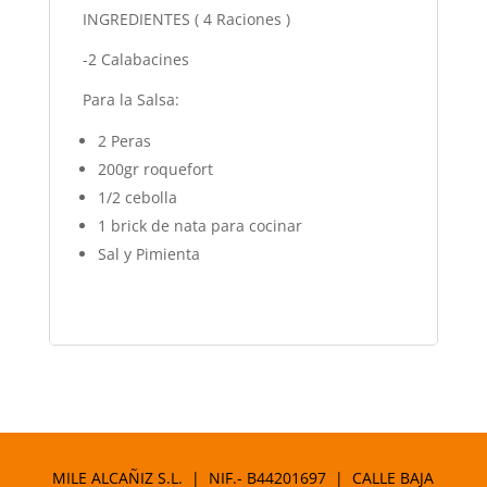
INGREDIENTES ( 4 Raciones )
-2 Calabacines
Para la Salsa:
2 Peras
200gr roquefort
1/2 cebolla
1 brick de nata para cocinar
Sal y Pimienta
MILE ALCAÑIZ S.L. | NIF.- B44201697 | CALLE BAJA