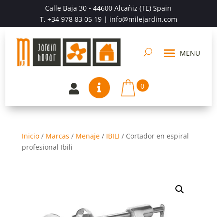
Calle Baja 30 • 44600 Alcañiz (TE) Spain
T.
+34 978 83 05 19
| info@milejardin.com
0


Inicio
/
Marcas
/
Menaje
/
IBILI
/
Cortador en espiral
profesional Ibili