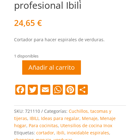
profesional Ibili
24,65
€
Cortador para hacer espirales de verduras.
1 disponibles
Añadir al carrito
Cortador
en
espiral
F
T
E
W
Pi
C
profesional
a
w
m
h
nt
o
Ibili
c
itt
ai
at
er
m
cantidad
SKU:
721110
Categorías:
Cuchillos, tacomas y
e
er
l
s
e
p
tijeras
,
IBILI
,
Ideas para regalar
,
Menaje
,
Menaje
hogar
,
Para cocinitas
,
Utensilios de cocina Inox
b
A
st
ar
Etiquetas:
cortador
,
ibili
,
inoxidable espirales
,
o
p
tir
shopping_menaje
,
verduras