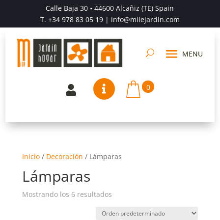
Calle Baja 30 • 44600 Alcañiz (TE) Spain
T.
+34 978 83 05 19
| info@milejardin.com
0


Inicio
/
Decoración
/
Lámparas
Lámparas
Mostrando los 6 resultados