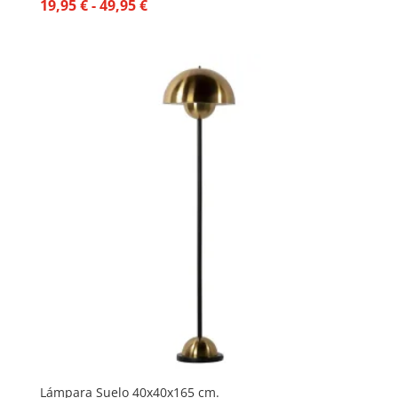
Rango
19,95
€
-
49,95
€
de
precios:
desde
19,95 €
hasta
49,95 €
Lámpara Suelo 40x40x165 cm.