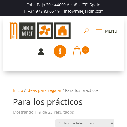
Calle Baja 30 • 44600 Alcañiz (TE) Spain
T.
+34 978 83 05 19
| info@milejardin.com
0


Inicio
/
Ideas para regalar
/
Para los prácticos
Para los prácticos
Mostrando 1–9 de 23 resultados