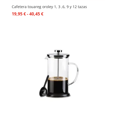
Cafetera touareg oroley 1, 3 ,6, 9 y 12 tazas
Rango
19,95
€
-
40,45
€
de
precios:
desde
19,95 €
hasta
40,45 €