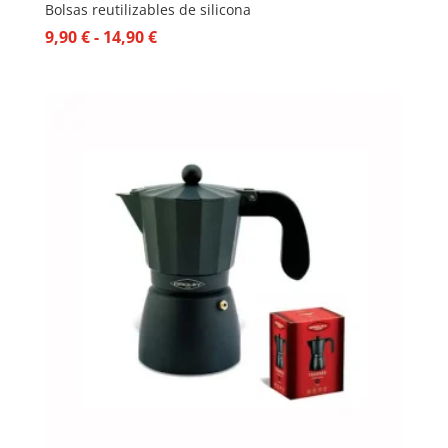
Bolsas reutilizables de silicona
Rango
9,90
€
-
14,90
€
de
precios:
desde
9,90 €
hasta
14,90 €