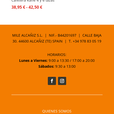
Cafetera Kaffe 4 y 6 tazas
Rango
38,95
€
-
42,50
€
de
precios:
desde
38,95 €
MILE ALCAÑIZ S.L. | NIF.- B44201697 | CALLE BAJA
hasta
30. 44600 ALCAÑIZ (TE) SPAIN | T.
+34 978 83 05 19
42,50 €
HORARIOS:
Lunes a Viernes:
9:00 a 13:30 / 17:00 a 20:00
Sábados:
9:30 a 13:00
QUIENES SOMOS