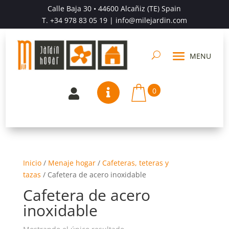
Calle Baja 30 • 44600 Alcañiz (TE) Spain
T.
+34 978 83 05 19
| info@milejardin.com
0


Inicio
/
Menaje hogar
/
Cafeteras, teteras y
tazas
/
Cafetera de acero inoxidable
Cafetera de acero
inoxidable