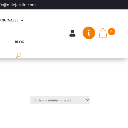
fo@milejardin.com
RIGINALES
0


BLOG