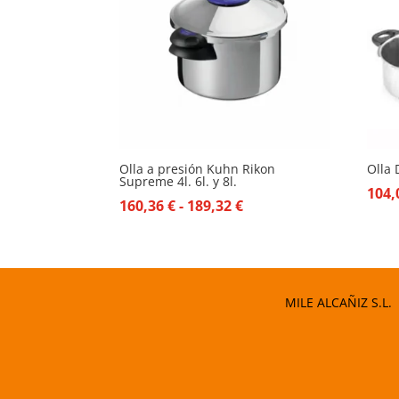
Olla a presión Kuhn Rikon
Olla 
Supreme 4l. 6l. y 8l.
104
Rango
160,36
€
-
189,32
€
de
precios:
desde
160,36 €
MILE ALCAÑIZ S.L.
hasta
189,32 €