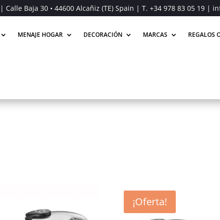
| Calle Baja 30 • 44600 Alcañiz (TE) Spain | T.
+34 978 83 05 19
| in
MENAJE HOGAR
DECORACIÓN
MARCAS
REGALOS O
¡Oferta!