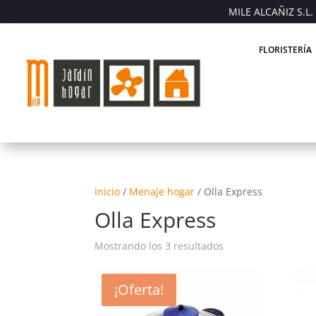
MILE ALCAÑIZ S.L. 
FLORISTERÍA
Inicio
/
Menaje hogar
/
Olla Express
Olla Express
Mostrando los 3 resultados
¡Oferta!