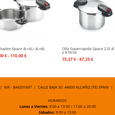
Duplex Space 4L+6L/ 4L+8L
Olla Superrapida Space 2,5l 4l 
y 8 litros
Rango
,00
€
-
110,00
€
Rango
75,27
€
-
87,25
€
de
de
precios:
precios:
desde
desde
104,00 €
75,27 €
 | NIF.- B44201697 | CALLE BAJA 30. 44600 ALCAÑIZ (TE) SPAIN |
hasta
hasta
110,00 €
87,25 €
HORARIOS:
Lunes a Viernes:
9:00 a 13:30 / 17:00 a 20:00
Sábados:
9:30 a 13:00