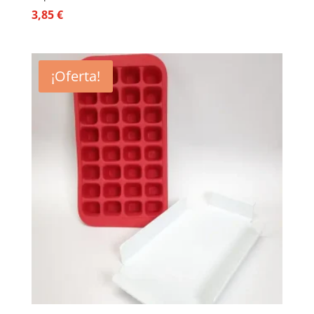
3,85
€
¡Oferta!