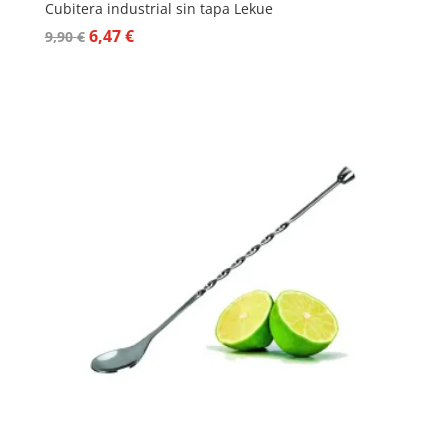
Cubitera industrial sin tapa Lekue
El
El
6,47
€
9,90
€
precio
precio
original
actual
era:
es:
9,90 €.
6,47 €.