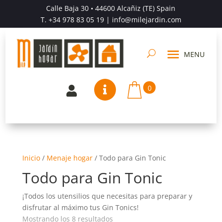
Calle Baja 30 • 44600 Alcañiz (TE) Spain
T.
+34 978 83 05 19
| info@milejardin.com
0


Inicio
/
Menaje hogar
/
Todo para Gin Tonic
Todo para Gin Tonic
¡Todos los utensilios que necesitas para preparar y
disfrutar al máximo tus Gin Tonics!
Mostrando los 8 resultados