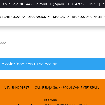
| Calle Baja 30 • 44600 Alcañiz (TE) Spain | T.
+34 978 83 05 19
| in
MENAJE HOGAR
DECORACIÓN
MARCAS
REGALOS ORIGINALES
Loop
e coincidan con tu selección.
 | NIF.- B44201697 | CALLE BAJA 30. 44600 ALCAÑIZ (TE) SPAIN |
HORARIOS: