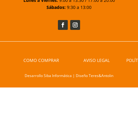
Lunes a Viernes:
9:00 a 13:30 / 17:00 a 20:00
Sábados:
9:30 a 13:00
COMO COMPRAR
AVISO LEGAL
POLÍT
Desarrollo Siba Informática | Diseño Teres&Antolin