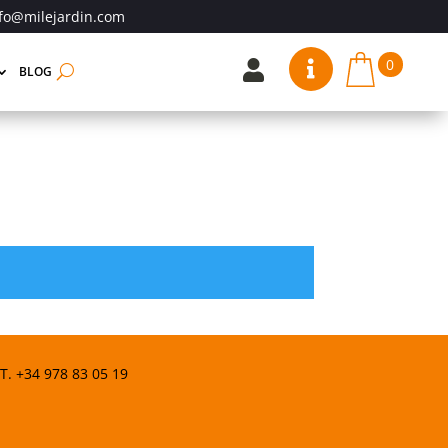
fo@milejardin.com
0


BLOG
 T.
+34 978 83 05 19