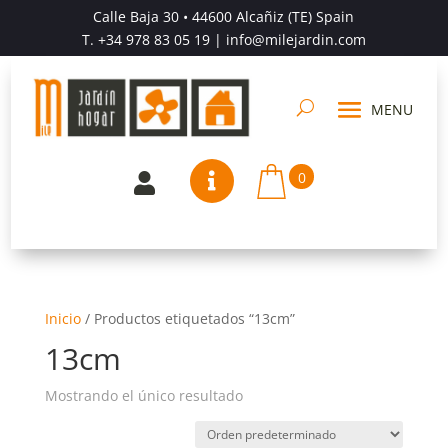
Calle Baja 30 • 44600 Alcañiz (TE) Spain
T.
+34 978 83 05 19
| info@milejardin.com
0


Inicio
/
Productos etiquetados “13cm”
13cm
Mostrando el único resultado