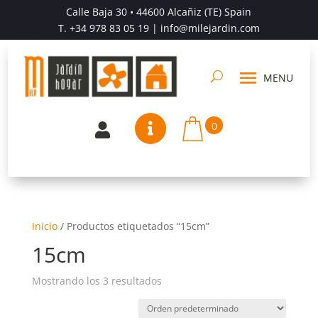
Calle Baja 30 • 44600 Alcañiz (TE) Spain
T.
+34 978 83 05 19
| info@milejardin.com
0


Inicio
/
Productos etiquetados “15cm”
15cm
Mostrando los 3 resultados