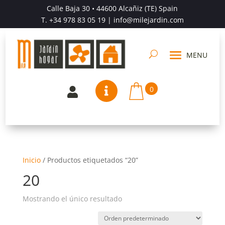
Calle Baja 30 • 44600 Alcañiz (TE) Spain
T.
+34 978 83 05 19
| info@milejardin.com
0


Inicio
/
Productos etiquetados “20”
20
Mostrando el único resultado