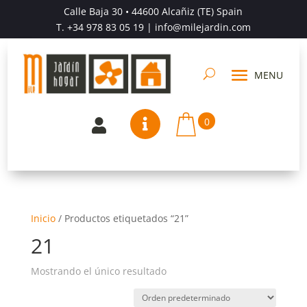
Calle Baja 30 • 44600 Alcañiz (TE) Spain
T.
+34 978 83 05 19
| info@milejardin.com
0


Inicio
/
Productos etiquetados “21”
21
Mostrando el único resultado