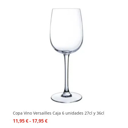
Copa Vino Versailles Caja 6 unidades 27cl y 36cl
Rango
11,95
€
-
17,95
€