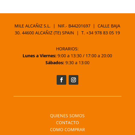
de
precios:
desde
11,95 €
MILE ALCAÑIZ S.L. | NIF.- B44201697 | CALLE BAJA
hasta
30. 44600 ALCAÑIZ (TE) SPAIN | T.
+34 978 83 05 19
17,95 €
HORARIOS:
Lunes a Viernes:
9:00 a 13:30 / 17:00 a 20:00
Sábados:
9:30 a 13:00
QUIENES SOMOS
CONTACTO
COMO COMPRAR