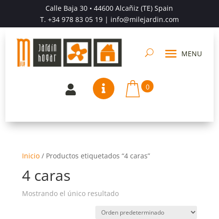
Calle Baja 30 • 44600 Alcañiz (TE) Spain
T.
+34 978 83 05 19
| info@milejardin.com
0


Inicio
/
Productos etiquetados “4 caras”
4 caras
Mostrando el único resultado