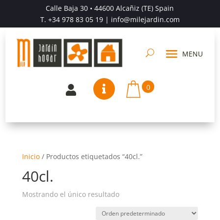
Calle Baja 30 • 44600 Alcañiz (TE) Spain
T.
+34 978 83 05 19
| info@milejardin.com
0


Inicio
/
Productos etiquetados “40cl.”
40cl.
Mostrando el único resultado