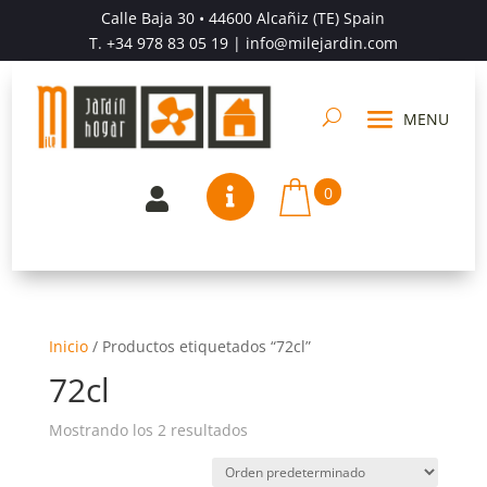
Calle Baja 30 • 44600 Alcañiz (TE) Spain
T.
+34 978 83 05 19
| info@milejardin.com
0


Inicio
/
Productos etiquetados “72cl”
72cl
Mostrando los 2 resultados