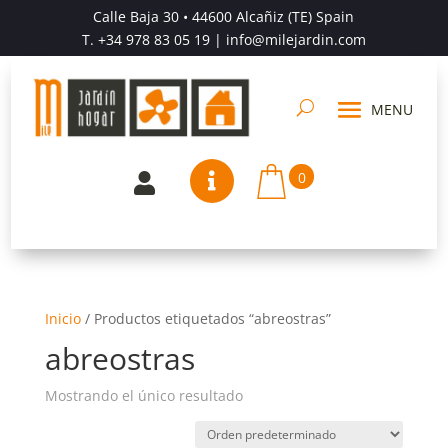
Calle Baja 30 • 44600 Alcañiz (TE) Spain
T.
+34 978 83 05 19
| info@milejardin.com
0


Inicio
/
Productos etiquetados “abreostras”
abreostras
Mostrando el único resultado