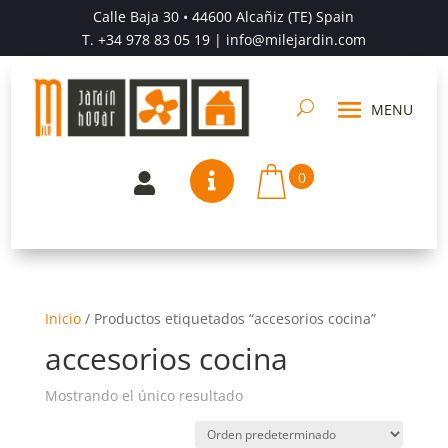
Calle Baja 30 • 44600 Alcañiz (TE) Spain
T.
+34 978 83 05 19
| info@milejardin.com
0


Inicio
/
Productos etiquetados “accesorios cocina”
accesorios cocina
Mostrando el único resultado