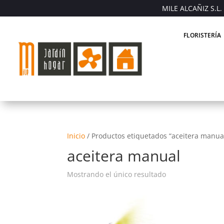
MILE ALCAÑIZ S.L. 
FLORISTERÍA
Inicio
/
Productos etiquetados “aceitera manua
aceitera manual
Mostrando el único resultado