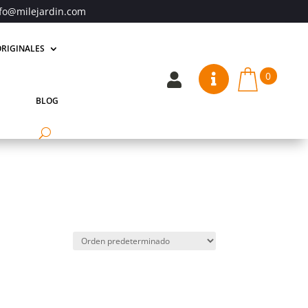
fo@milejardin.com
RIGINALES
0


BLOG