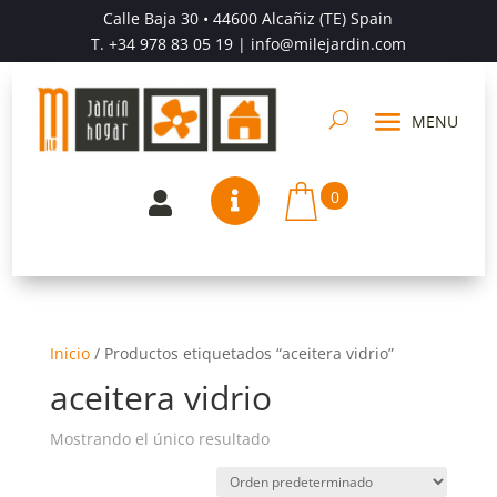
Calle Baja 30 • 44600 Alcañiz (TE) Spain
T.
+34 978 83 05 19
| info@milejardin.com
0


Inicio
/
Productos etiquetados “aceitera vidrio”
aceitera vidrio
Mostrando el único resultado