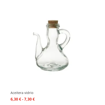
Aceitera vidrio
Rango
6,30
€
-
7,30
€