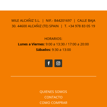
de
precios:
desde
6,30 €
MILE ALCAÑIZ S.L. | NIF.- B44201697 | CALLE BAJA
hasta
30. 44600 ALCAÑIZ (TE) SPAIN | T.
+34 978 83 05 19
7,30 €
HORARIOS:
Lunes a Viernes:
9:00 a 13:30 / 17:00 a 20:00
Sábados:
9:30 a 13:00
QUIENES SOMOS
CONTACTO
COMO COMPRAR