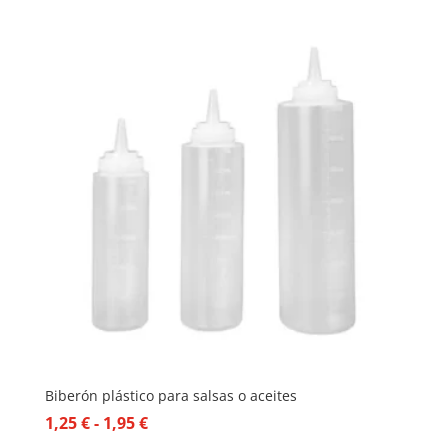
Biberón plástico para salsas o aceites
Rango
1,25
€
-
1,95
€