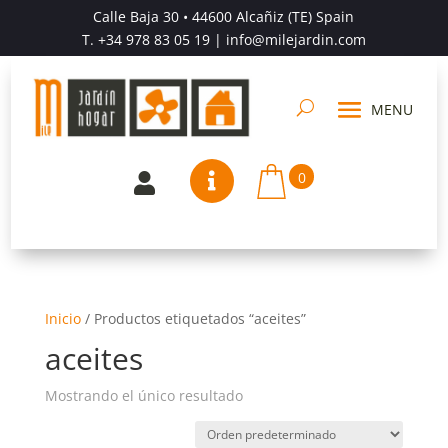
Calle Baja 30 • 44600 Alcañiz (TE) Spain
T.
+34 978 83 05 19
| info@milejardin.com
0


Inicio
/
Productos etiquetados “aceites”
aceites
Mostrando el único resultado