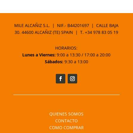
de
precios:
desde
1,25 €
MILE ALCAÑIZ S.L. | NIF.- B44201697 | CALLE BAJA
hasta
30. 44600 ALCAÑIZ (TE) SPAIN | T.
+34 978 83 05 19
1,95 €
HORARIOS:
Lunes a Viernes:
9:00 a 13:30 / 17:00 a 20:00
Sábados:
9:30 a 13:00
QUIENES SOMOS
CONTACTO
COMO COMPRAR