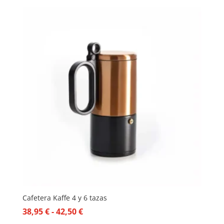
Cafetera Kaffe 4 y 6 tazas
Rango
38,95
€
-
42,50
€