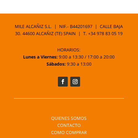
de
precios:
desde
38,95 €
MILE ALCAÑIZ S.L. | NIF.- B44201697 | CALLE BAJA
hasta
30. 44600 ALCAÑIZ (TE) SPAIN | T.
+34 978 83 05 19
42,50 €
HORARIOS:
Lunes a Viernes:
9:00 a 13:30 / 17:00 a 20:00
Sábados:
9:30 a 13:00
QUIENES SOMOS
CONTACTO
COMO COMPRAR