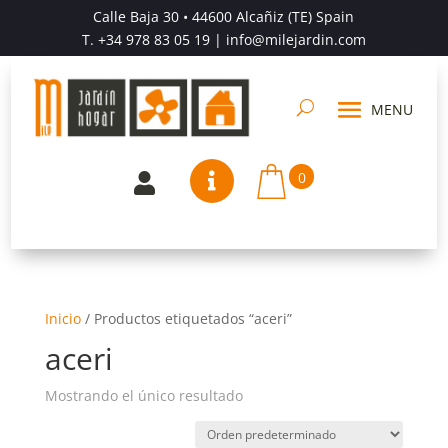
Calle Baja 30 • 44600 Alcañiz (TE) Spain
T.
+34 978 83 05 19
| info@milejardin.com
0


Inicio
/
Productos etiquetados “aceri”
aceri
Mostrando el único resultado