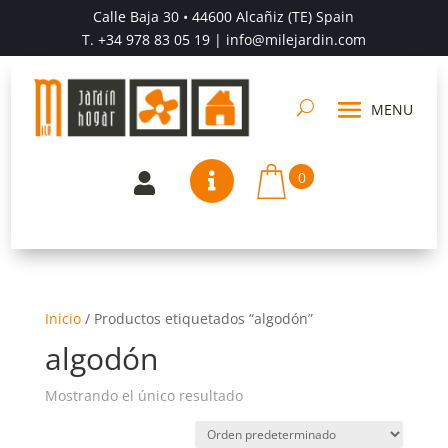
Calle Baja 30 • 44600 Alcañiz (TE) Spain
T.
+34 978 83 05 19
| info@milejardin.com
0


Inicio
/
Productos etiquetados “algodón”
algodón
Mostrando el único resultado