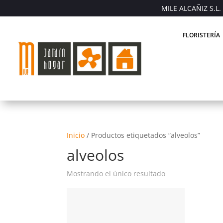
MILE ALCAÑIZ S.L. 
FLORISTERÍA
Inicio
/
Productos etiquetados “alveolos”
alveolos
Mostrando el único resultado