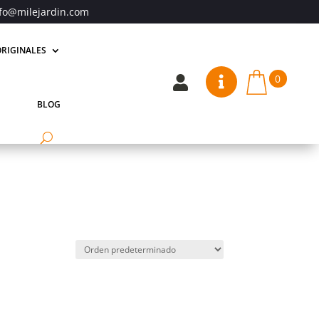
fo@milejardin.com
RIGINALES
0


BLOG