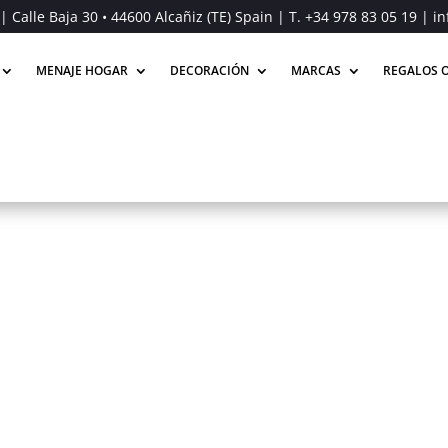
| Calle Baja 30 • 44600 Alcañiz (TE) Spain | T.
+34 978 83 05 19
| in
MENAJE HOGAR
DECORACIÓN
MARCAS
REGALOS O