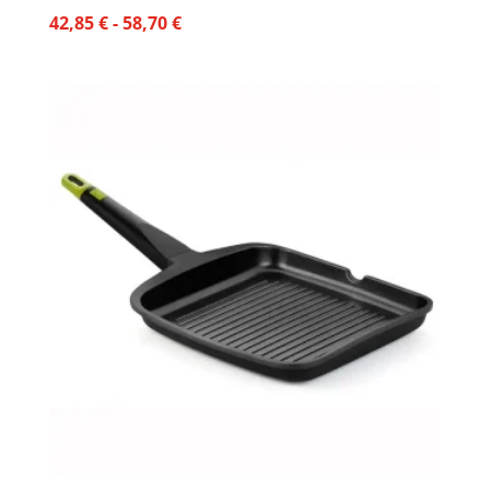
Rango
42,85
€
-
58,70
€
de
precios:
desde
42,85 €
hasta
58,70 €