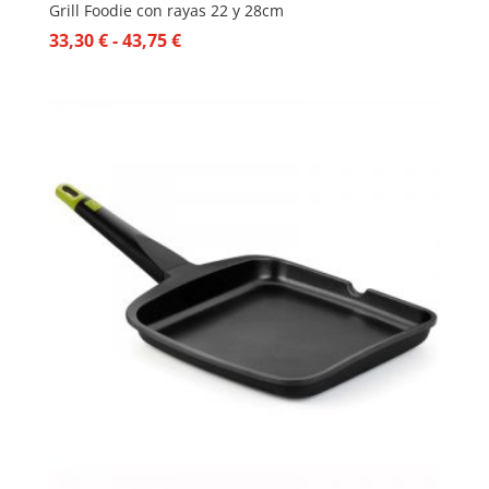
Grill Foodie con rayas 22 y 28cm
Rango
33,30
€
-
43,75
€
de
precios:
desde
33,30 €
hasta
43,75 €