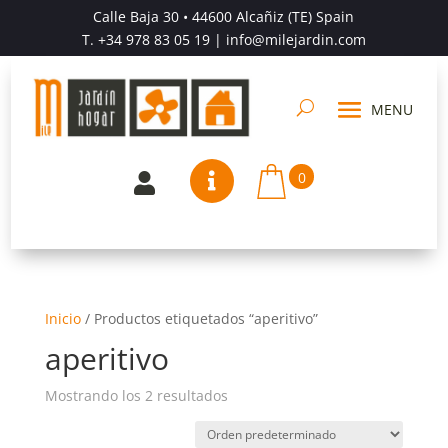
Calle Baja 30 • 44600 Alcañiz (TE) Spain
T.
+34 978 83 05 19
| info@milejardin.com
0


Inicio
/
Productos etiquetados “aperitivo”
aperitivo
Mostrando los 2 resultados