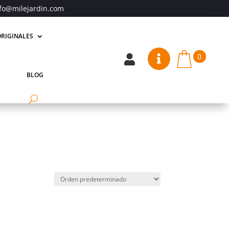
fo@milejardin.com
RIGINALES
0


BLOG