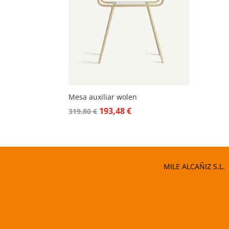
Mesa auxiliar wolen
El
El
193,48
€
319,80
€
precio
precio
original
actual
era:
es:
319,80 €.
193,48 €.
MILE ALCAÑIZ S.L.