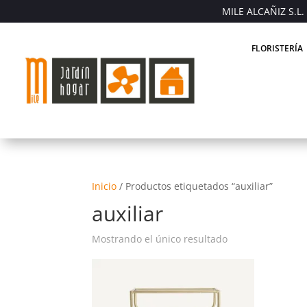
MILE ALCAÑIZ S.L. 
FLORISTERÍA
Inicio
/
Productos etiquetados “auxiliar”
auxiliar
Mostrando el único resultado