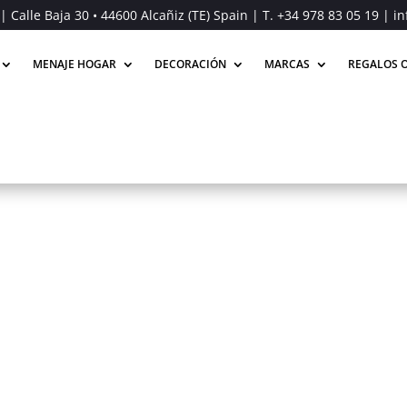
| Calle Baja 30 • 44600 Alcañiz (TE) Spain | T.
+34 978 83 05 19
| in
MENAJE HOGAR
DECORACIÓN
MARCAS
REGALOS O