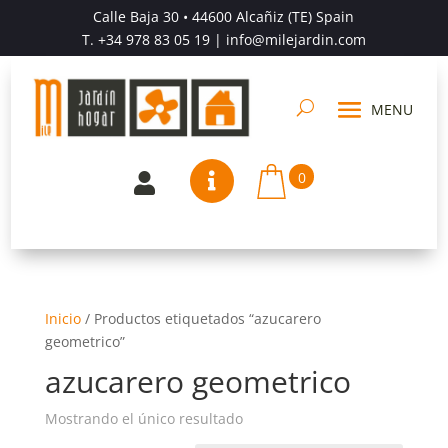
Calle Baja 30 • 44600 Alcañiz (TE) Spain
T.
+34 978 83 05 19
| info@milejardin.com
0


Inicio
/
Productos etiquetados “azucarero
geometrico”
azucarero geometrico
Mostrando el único resultado