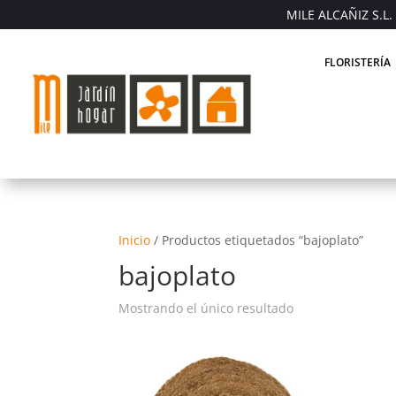
MILE ALCAÑIZ S.L. 
FLORISTERÍA
Inicio
/
Productos etiquetados “bajoplato”
bajoplato
Mostrando el único resultado