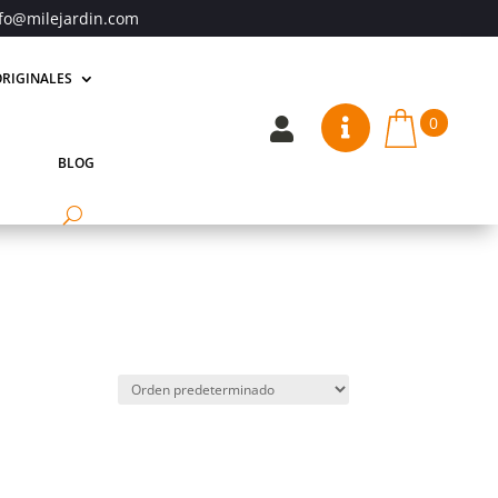
fo@milejardin.com
RIGINALES
0


BLOG