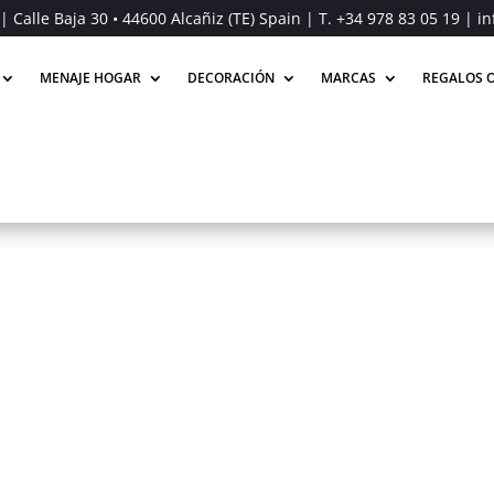
| Calle Baja 30 • 44600 Alcañiz (TE) Spain | T.
+34 978 83 05 19
| in
MENAJE HOGAR
DECORACIÓN
MARCAS
REGALOS O