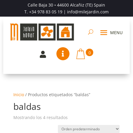
Calle Baja 30 • 44600 Alcañiz (TE) Spain
T.
+34 978 83 05 19
| info@milejardin.com
0


Inicio
/
Productos etiquetados “baldas”
baldas
Mostrando los 4 resultados