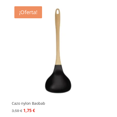
¡Oferta!
Cazo nylon Baobab
El
El
1,75
€
3,50
€