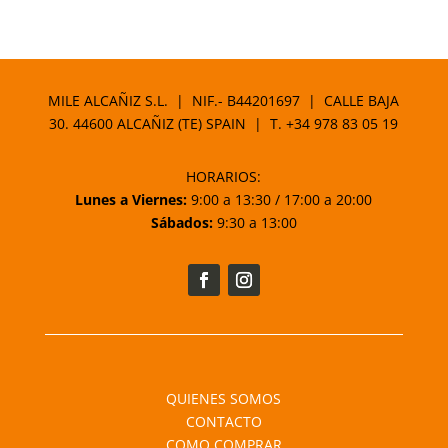
precio
precio
original
actual
era:
es:
3,65 €.
1,83 €.
MILE ALCAÑIZ S.L. | NIF.- B44201697 | CALLE BAJA
30. 44600 ALCAÑIZ (TE) SPAIN | T.
+34 978 83 05 19
HORARIOS:
Lunes a Viernes:
9:00 a 13:30 / 17:00 a 20:00
Sábados:
9:30 a 13:00
QUIENES SOMOS
CONTACTO
COMO COMPRAR