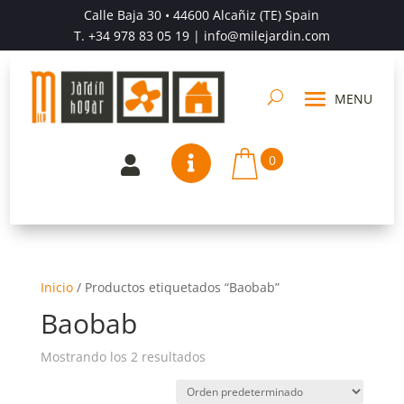
Calle Baja 30 • 44600 Alcañiz (TE) Spain
T.
+34 978 83 05 19
| info@milejardin.com
0


Inicio
/
Productos etiquetados “Baobab”
Baobab
Mostrando los 2 resultados