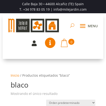
Calle Baja 30 • 44600 Alcañiz (TE) Spain
T.
+34 978 83 05 19
| info@milejardin.com
0


Inicio
/
Productos etiquetados “blaco”
blaco
Mostrando el único resultado