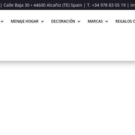
| Calle Baja 30 • 44600 Alcañiz (TE) Spain | T.
+34 978 83 05 19
| in
MENAJE HOGAR
DECORACIÓN
MARCAS
REGALOS O