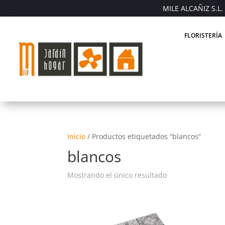
MILE ALCAÑIZ S.L. 
FLORISTERÍA
Inicio
/
Productos etiquetados “blancos”
blancos
Mostrando el único resultado