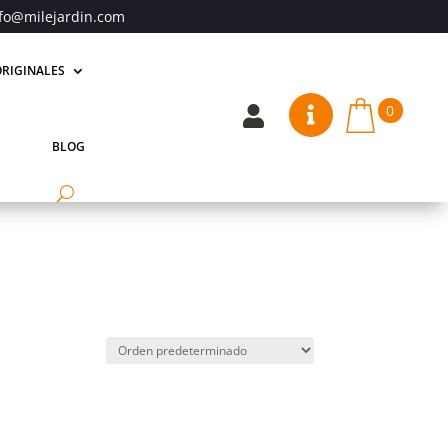
fo@milejardin.com
RIGINALES
0


BLOG