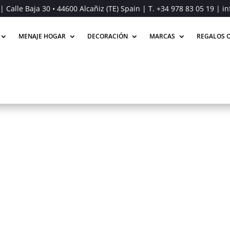
| Calle Baja 30 • 44600 Alcañiz (TE) Spain | T.
+34 978 83 05 19
| in
MENAJE HOGAR
DECORACIÓN
MARCAS
REGALOS O