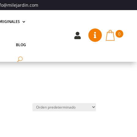
fo@milejardin.com
RIGINALES
0


BLOG