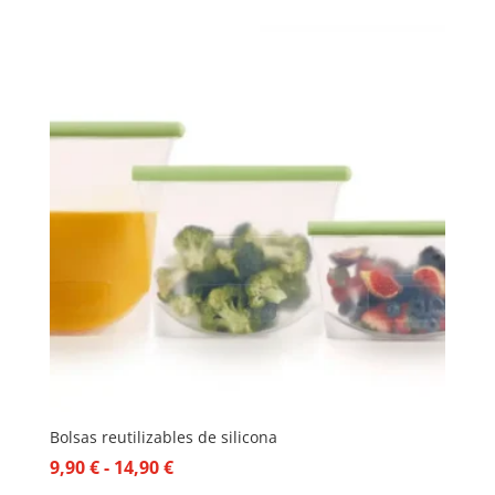
Bolsas reutilizables de silicona
Rango
9,90
€
-
14,90
€