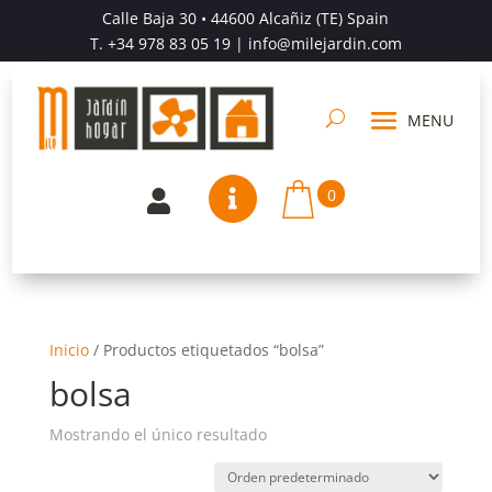
Calle Baja 30 • 44600 Alcañiz (TE) Spain
T.
+34 978 83 05 19
| info@milejardin.com
0


Inicio
/
Productos etiquetados “bolsa”
bolsa
Mostrando el único resultado