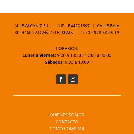
de
precios:
desde
9,90 €
MILE ALCAÑIZ S.L. | NIF.- B44201697 | CALLE BAJA
hasta
30. 44600 ALCAÑIZ (TE) SPAIN | T.
+34 978 83 05 19
14,90 €
HORARIOS:
Lunes a Viernes:
9:00 a 13:30 / 17:00 a 20:00
Sábados:
9:30 a 13:00
QUIENES SOMOS
CONTACTO
COMO COMPRAR