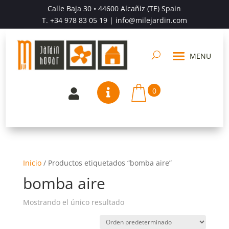
Calle Baja 30 • 44600 Alcañiz (TE) Spain
T.
+34 978 83 05 19
| info@milejardin.com
0


Inicio
/
Productos etiquetados “bomba aire”
bomba aire
Mostrando el único resultado