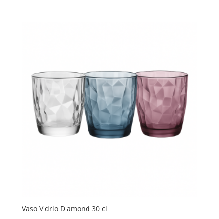
precio
precio
original
actual
era:
es:
7,15 €.
4,29 €.
Vaso Vidrio Diamond 30 cl