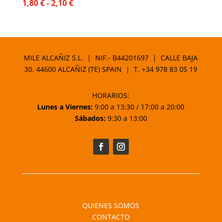
Rango
1,80
€
-
2,10
€
de
precios:
desde
1,80 €
MILE ALCAÑIZ S.L. | NIF.- B44201697 | CALLE BAJA
hasta
30. 44600 ALCAÑIZ (TE) SPAIN | T.
+34 978 83 05 19
2,10 €
HORARIOS:
Lunes a Viernes:
9:00 a 13:30 / 17:00 a 20:00
Sábados:
9:30 a 13:00
QUIENES SOMOS
CONTACTO