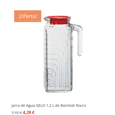
de
precios:
desde
¡Oferta!
3,48 €
hasta
4,20 €
Jarra de Agua GELO 1,2 L de Bormioli Rocco
El
El
4,29
€
7,15
€