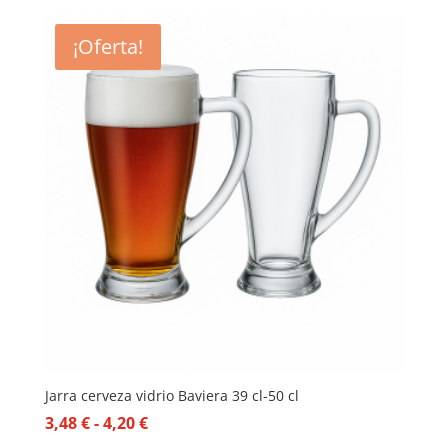
¡Oferta!
Jarra cerveza vidrio Baviera 39 cl-50 cl
Rango
3,48
€
-
4,20
€