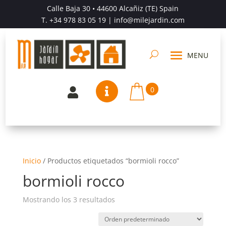
Calle Baja 30 • 44600 Alcañiz (TE) Spain
T.
+34 978 83 05 19
| info@milejardin.com
0


Inicio
/
Productos etiquetados “bormioli rocco”
bormioli rocco
Mostrando los 3 resultados