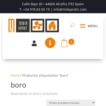
Calle Baja 30 • 44600 Alcañiz (TE) Spain
T.
+34 978 83 05 19
| info@milejardin.com
0


Inicio
/
Productos etiquetados “boro”
boro
Mostrando el único resultado