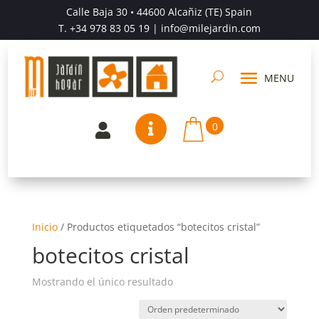
Calle Baja 30 • 44600 Alcañiz (TE) Spain
T.
+34 978 83 05 19
| info@milejardin.com
0


Inicio
/
Productos etiquetados “botecitos cristal”
botecitos cristal
Mostrando el único resultado