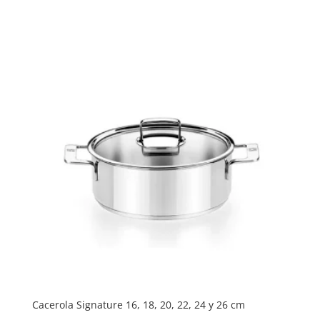
de
precios:
desde
49,95 €
hasta
133,50 €
Cacerola Signature 16, 18, 20, 22, 24 y 26 cm