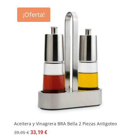
¡Oferta!
Aceitera y Vinagrera BRA Bella 2 Piezas Antigoteo
El
El
33,19
€
39,05
€