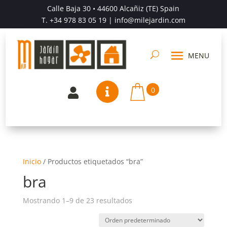
Calle Baja 30 • 44600 Alcañiz (TE) Spain
T.
+34 978 83 05 19
| info@milejardin.com
0


Inicio
/
Productos etiquetados “bra”
bra
Mostrando 1–9 de 23 resultados