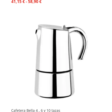
Rango
41,15
€
-
58,90
€
de
precios:
desde
41,15 €
hasta
58,90 €
Cafetera Bella 4 , 6 y 10 tazas