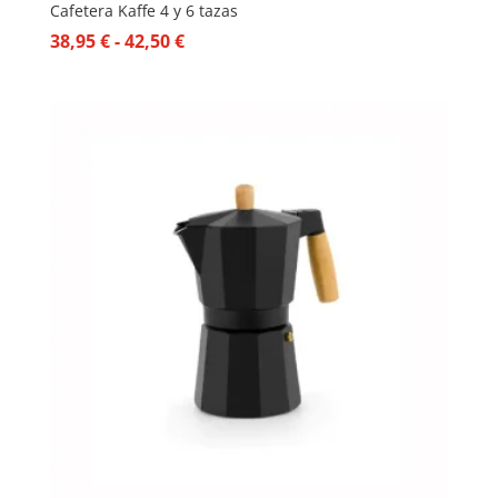
Cafetera Kaffe 4 y 6 tazas
Rango
38,95
€
-
42,50
€
de
precios:
desde
38,95 €
hasta
42,50 €