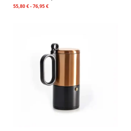
Rango
55,80
€
-
76,95
€
de
precios:
desde
55,80 €
hasta
76,95 €