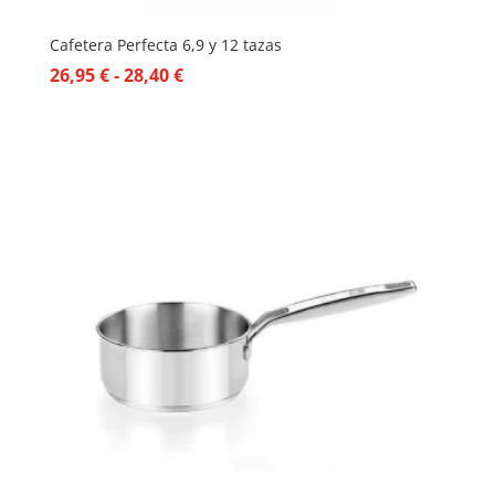
Cafetera Perfecta 6,9 y 12 tazas
Rango
26,95
€
-
28,40
€
de
precios:
desde
26,95 €
hasta
28,40 €