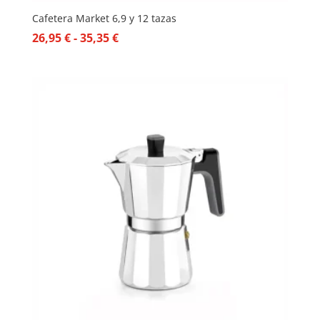
Cafetera Market 6,9 y 12 tazas
Rango
26,95
€
-
35,35
€
de
precios:
desde
26,95 €
hasta
35,35 €