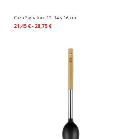
Cazo Signature 12, 14 y 16 cm
Rango
21,45
€
-
28,75
€
de
precios:
desde
21,45 €
hasta
28,75 €