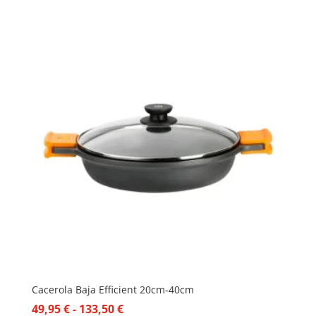
precio
precio
original
actual
era:
es:
39,05 €.
33,19 €.
Cacerola Baja Efficient 20cm-40cm
Rango
49,95
€
-
133,50
€